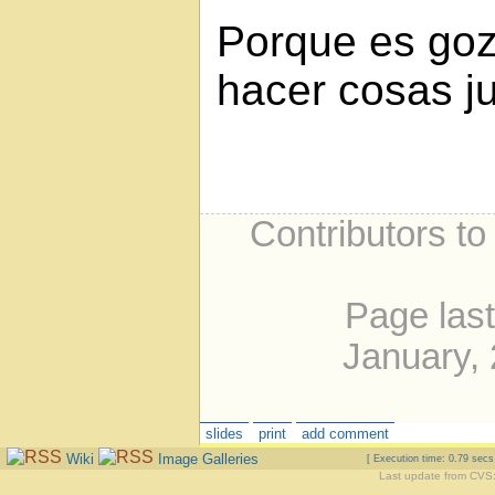
Porque es goz
hacer cosas j
Contributors to
Page las
January,
slides
print
add comment
Wiki
Image Galleries
[ Execution time: 0.79 sec
Last update from CVS