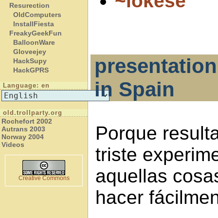
~iokese
Resurection
OldComputers
InstallFiesta
FreakyGeekFun
BalloonWare
Gloveejey
presentation
HackSupy
HackGPRS
in Spain
Language: en
old.trollparty.org
Rochefort 2002
Porque resulta
Autrans 2003
Norway 2004
Videos
triste experime
aquellas cosa
Creative Commons
hacer fácilmen