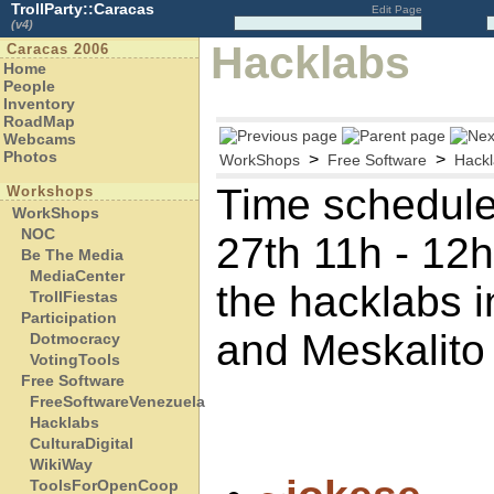
TrollParty::Caracas
Edit Page
(v4)
Hacklabs
Caracas 2006
Home
People
Inventory
RoadMap
Webcams
Photos
>
>
WorkShops
Free Software
Hack
Time schedule
Workshops
WorkShops
NOC
27th 11h - 12h
Be The Media
MediaCenter
the hacklabs i
TrollFiestas
Participation
and Meskalito
Dotmocracy
VotingTools
Free Software
FreeSoftwareVenezuela
Hacklabs
CulturaDigital
WikiWay
ToolsForOpenCoop