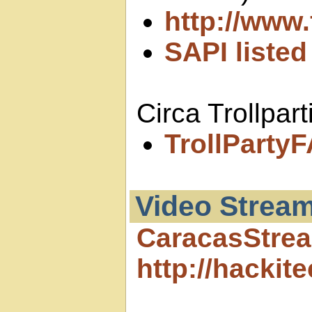
http://www
SAPI liste
Circa Trollpart
TrollParty
Video Strea
CaracasStre
http://hackit