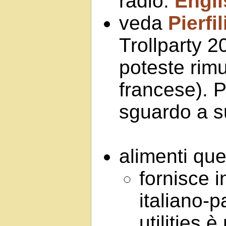
radio:
Engli
veda
Pierfi
Trollparty 2
poteste rim
francese). 
sguardo a 
alimenti qu
fornisce 
italiano-p
utilities è 