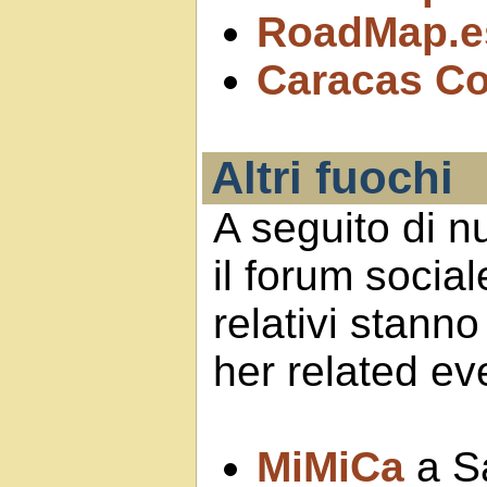
RoadMap.e
Caracas Co
Altri fuochi
A seguito di n
il forum social
relativi stann
her related ev
MiMiCa
a Sa