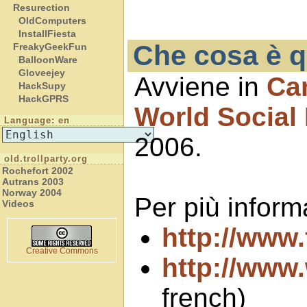
Resurection
OldComputers
InstallFiesta
Che cosa è q
FreakyGeekFun
BalloonWare
Gloveejey
Avviene in
Ca
HackSupy
HackGPRS
World Social
Language: en
2006.
old.trollparty.org
Rochefort 2002
Autrans 2003
Norway 2004
Per più inform
Videos
http://www
Creative Commons
http://www
french)