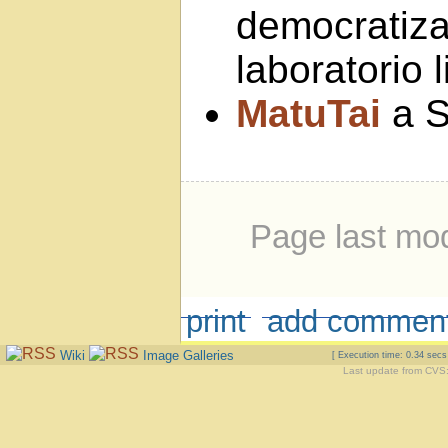
democratiza
laboratorio 
MatuTai
a S
Page last mo
print
add commen
Wiki
Image Galleries
[ Execution time: 0.34 sec
Last update from CVS