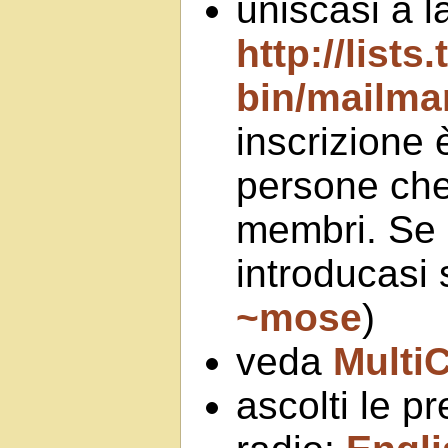
uniscasi a l
http://lists.
bin/mailman
inscrizione 
persone che 
membri. Se 
introducasi 
~mose
)
veda
Multi
ascolti le p