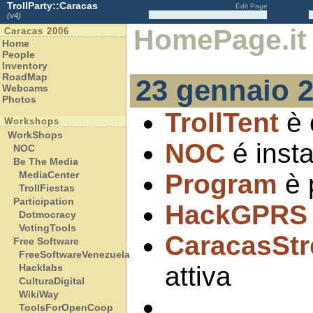
TrollParty::Caracas
Edit Page
(v4)
HomePage.it
Caracas 2006
Home
People
Inventory
RoadMap
23 gennaio 
Webcams
Photos
TrollTent
è 
Workshops
WorkShops
NOC
é insta
NOC
Be The Media
MediaCenter
Program
è 
TrollFiestas
Participation
HackGPRS
Dotmocracy
VotingTools
CaracasSt
Free Software
FreeSoftwareVenezuela
attiva
Hacklabs
CulturaDigital
WikiWay
ToolsForOpenCoop